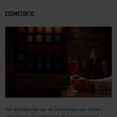
COSMOTOKYO
Het smaakprofiel van de Cosmotokyo kan worden
omschreven als verfrissend, diep en rustgevend.