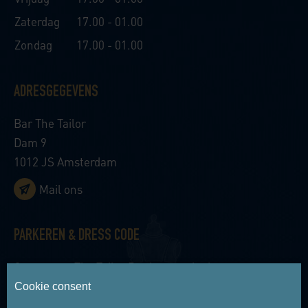
Zaterdag
17.00 - 01.00
Zondag
17.00 - 01.00
ADRESGEGEVENS
Bar The Tailor
Dam 9
1012 JS Amsterdam
Mail ons
PARKEREN & DRESS CODE
Gasten van The Tailor Bar kunnen in de
parkeergarage van Anantara Grand Hotel
Cookie consent
Krasnapolsky Amsterdam parkeren tegen een