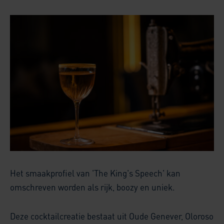
Het smaakprofiel van 'The King's Speech' kan
omschreven worden als rijk, boozy en uniek.
Deze cocktailcreatie bestaat uit Oude Genever, Oloroso